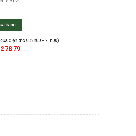
ớc: 5 ATM...
ua hàng
qua điện thoại (8h00 - 21h00)
2 78 79