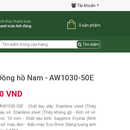
Tài khoản
ình thức thanh toán
0 sản phẩm
anh toán linh động
Tìm kiếm
- Đồng hồ Nam - AW1030-50E
00 VND
W1030-50E - Chất liệu dây: Stainless steel (Thép
iệu vỏ: Stainless steel (Thép không gỉ) - Kích cỡ vỏ:
ỏ: 10 mm - Chất liệu kính: Sapphire Crystal (Kính
 số: màu đen - Kiểu máy: Eco-Drive (Năng lượng ánh