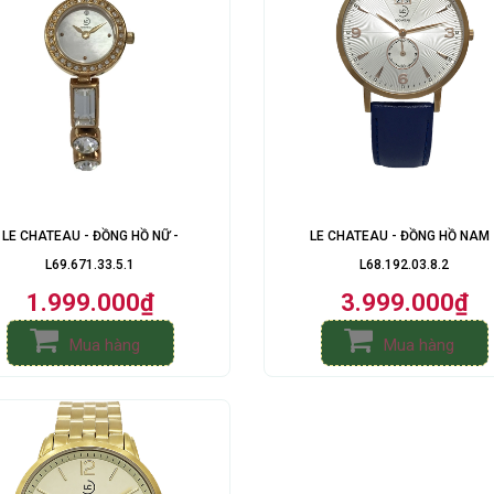
LE CHATEAU - ĐỒNG HỒ NỮ -
LE CHATEAU - ĐỒNG HỒ NAM 
L69.671.33.5.1
L68.192.03.8.2
1.999.000₫
3.999.000₫
Mua hàng
Mua hàng