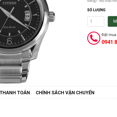
sáng) - Độ chịu nư
SỐ LƯỢNG
M
Đặt mua 
0941 8
 THANH TOÁN
CHÍNH SÁCH VẬN CHUYỂN