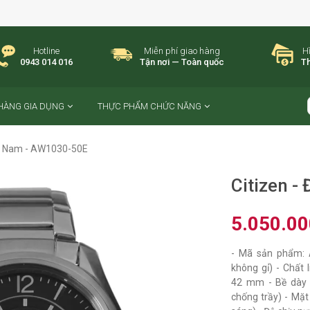
Hotline
Miễn phí giao hàng
H
0943 014 016
Tận nơi — Toàn quốc
Th
HÀNG GIA DỤNG
THỰC PHẨM CHỨC NĂNG
hồ Nam - AW1030-50E
Citizen 
5.050.0
- Mã sản phẩm: A
không gỉ) - Chất l
42 mm - Bề dày v
chống trầy) - Mặt