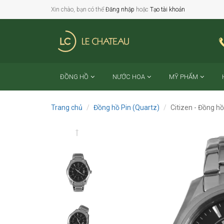
Xin chào, bạn có thể
Đăng nhập
hoặc
Tạo tài khoản
ĐỒNG HỒ
NƯỚC HOA
MỸ PHẨM
Trang chủ
Đồng hồ Pin (Quartz)
Citizen - Đồng 