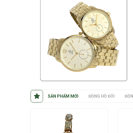
SẢN PHẨM MỚI
ĐỒNG HỒ ĐÔI
ĐỒN