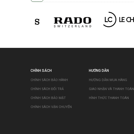
CHÍNH SÁCH
HƯỚNG DẪN
CHÍNH SÁCH BẢO HÀNH
HƯỚNG DẪN MUA HÀNG
CHÍNH SÁCH ĐỔI TRẢ
GIAO NHẬN VÀ THANH TOÁN
CHÍNH SÁCH BẢO MẬT
HÌNH THỨC THANH TOÁN
CHÍNH SÁCH VẬN CHUYỂN