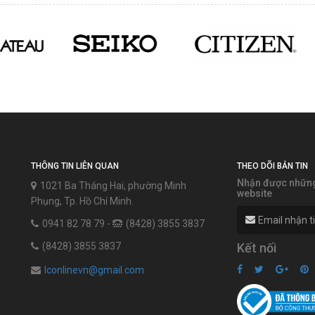
THÔNG TIN LIÊN QUAN
THEO DÕI BẢN TIN
Nhận được những 
1021 Ba Tháng Hai, phường Minh
website
Phụng, Tp. Hồ Chí Minh.
0941 82 78 79 -
(8428) 3855 3837
(8428) 3855 3837
Kết nối
lconlinevn@gmail.com