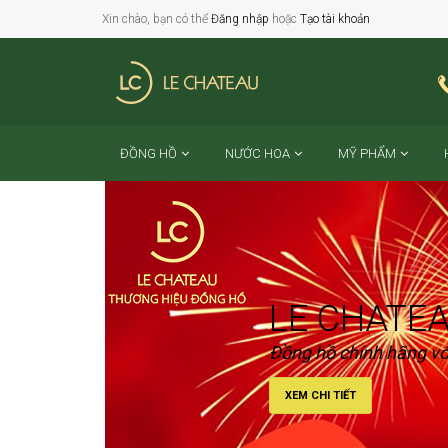
Xin chào, bạn có thể
Đăng nhập
hoặc
Tạo tài khoản
ĐỒNG HỒ
NƯỚC HOA
MỸ PHẨM
LE CHATE
Đồng hồ chính hãng với
XEM CHI TIẾT