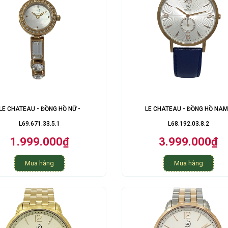
LE CHATEAU - ĐỒNG HỒ NỮ -
LE CHATEAU - ĐỒNG HỒ NAM
L69.671.33.5.1
L68.192.03.8.2
1.999.000₫
3.999.000₫
Mua hàng
Mua hàng