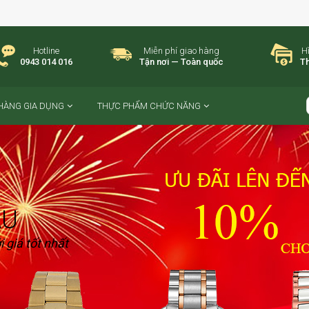
Hotline
Miễn phí giao hàng
H
0943 014 016
Tận nơi — Toàn quốc
Th
HÀNG GIA DỤNG
THỰC PHẨM CHỨC NĂNG
AU
 giá tốt nhất