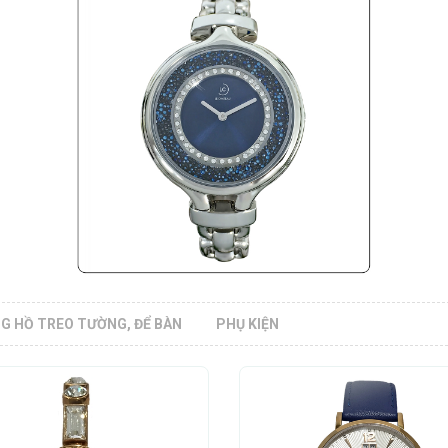
G HỒ TREO TƯỜNG, ĐỂ BÀN
PHỤ KIỆN