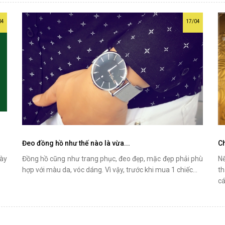
04
17/04
Đeo đồng hồ như thế nào là vừa...
Ch
gày
Đồng hồ cũng như trang phục, đeo đẹp, mặc đẹp phải phù
Nế
g
hợp với màu da, vóc dáng. Vì vậy, trước khi mua 1 chiếc...
th
cá