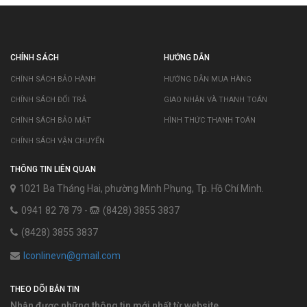
CHÍNH SÁCH
HƯỚNG DẪN
CHÍNH SÁCH BẢO HÀNH
HƯỚNG DẪN MUA HÀNG
CHÍNH SÁCH ĐỔI TRẢ
GIAO NHẬN VÀ THANH TOÁN
CHÍNH SÁCH BẢO MẬT
HÌNH THỨC THANH TOÁN
CHÍNH SÁCH VẬN CHUYỂN
THÔNG TIN LIÊN QUAN
1021 Ba Tháng Hai, phường Minh Phụng, Tp. Hồ Chí Minh.
0941 82 78 79 -
(8428) 3855 3837
(8428) 3855 3837
lconlinevn@gmail.com
THEO DÕI BẢN TIN
Nhận được những thông tin mới nhất từ website