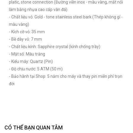
platic, stone connection (Đường viền inox - màu vàng, mắt nối
làm bằng nhựa cao cấp vân đá)
- Chất liệu vỏ: Gold - tone stainless steel bark (Thép không gỉ -
màu vàng)
- Kích cỡ vỏ: 35 mm
- Bề dày vỏ: 7 mm
- Chất liệu kính: Sapphire crystal (kính chống trầy)
- Mặt số: Màu trắng
- Kiểu máy: Quartz (Pin)
- Độ chịu nước: 5 ATM (50 m)
- Bảo hành tại Shop: 5 năm cho máy và thay pin miễn phí trọn
đời
CÓ THỂ BẠN QUAN TÂM