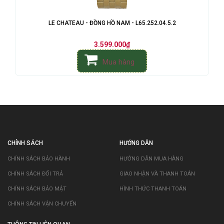
LE CHATEAU - ĐỒNG HỒ NAM - L65.252.04.5.2
3.599.000₫
Mua hàng
CHÍNH SÁCH
HƯỚNG DẪN
CHÍNH SÁCH BẢO HÀNH
HƯỚNG DẪN MUA HÀNG
CHÍNH SÁCH ĐỔI TRẢ
GIAO NHẬN VÀ THANH TOÁN
CHÍNH SÁCH BẢO MẬT
HÌNH THỨC THANH TOÁN
CHÍNH SÁCH VẬN CHUYỂN