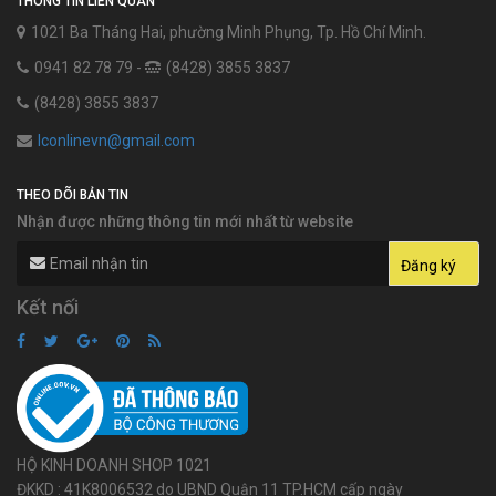
THÔNG TIN LIÊN QUAN
1021 Ba Tháng Hai, phường Minh Phụng, Tp. Hồ Chí Minh.
0941 82 78 79 -
(8428) 3855 3837
(8428) 3855 3837
lconlinevn@gmail.com
THEO DÕI BẢN TIN
Nhận được những thông tin mới nhất từ website
Kết nối
HỘ KINH DOANH SHOP 1021
ĐKKD : 41K8006532 do UBND Quận 11 TP.HCM cấp ngày