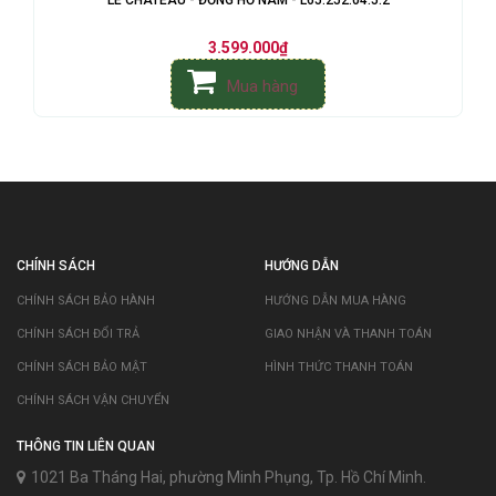
LE CHATEAU - ĐỒNG HỒ NAM - L65.252.04.5.2
3.599.000₫
Mua hàng
CHÍNH SÁCH
HƯỚNG DẪN
CHÍNH SÁCH BẢO HÀNH
HƯỚNG DẪN MUA HÀNG
CHÍNH SÁCH ĐỔI TRẢ
GIAO NHẬN VÀ THANH TOÁN
CHÍNH SÁCH BẢO MẬT
HÌNH THỨC THANH TOÁN
CHÍNH SÁCH VẬN CHUYỂN
THÔNG TIN LIÊN QUAN
1021 Ba Tháng Hai, phường Minh Phụng, Tp. Hồ Chí Minh.