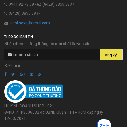
0941 82 78 79 -
(8428) 3855 3837
(8428) 3855 3837
lconlinevn@gmail.com
THEO DÕI BẢN TIN
Nhận được những thông tin mới nhất từ website
Kết nối
HỘ KINH DOANH SHOP 1021
ĐKKD : 41K8006532 do UBND Quận 11 TP.HCM cấp ngày
12/03/2021