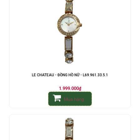
LE CHATEAU - ĐỒNG HỒ NỮ - L69.961.33.5.1
1.999.000₫
Mua hàng