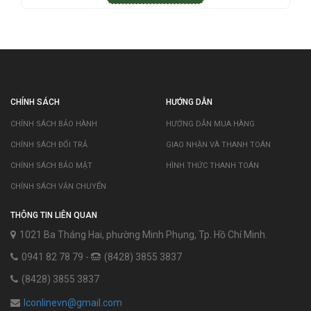
CHÍNH SÁCH
HƯỚNG DẪN
CHÍNH SÁCH BẢO HÀNH
HƯỚNG DẪN MUA HÀNG
CHÍNH SÁCH ĐỔI TRẢ
GIAO NHẬN VÀ THANH TOÁN
CHÍNH SÁCH BẢO MẬT
HÌNH THỨC THANH TOÁN
CHÍNH SÁCH VẬN CHUYỂN
THÔNG TIN LIÊN QUAN
1021 Ba Tháng Hai, phường Minh Phụng, Tp. Hồ Chí Minh.
0941 82 78 79 -
(8428) 3855 3837
(8428) 3855 3837
lconlinevn@gmail.com