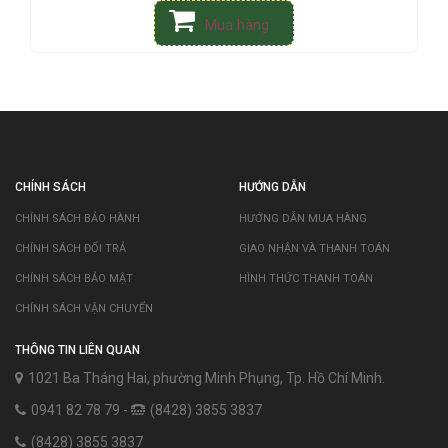
Mua hàng
CHÍNH SÁCH
HƯỚNG DẪN
CHÍNH SÁCH BẢO HÀNH
HƯỚNG DẪN MUA HÀNG
CHÍNH SÁCH ĐỔI TRẢ
GIAO NHẬN VÀ THANH TOÁN
CHÍNH SÁCH BẢO MẬT
HÌNH THỨC THANH TOÁN
CHÍNH SÁCH VẬN CHUYỂN
THÔNG TIN LIÊN QUAN
1021 Ba Tháng Hai, phường Minh Phụng, Tp. Hồ Chí Minh.
0941 82 78 79 -
(8428) 3855 3837
(8428) 3855 3837