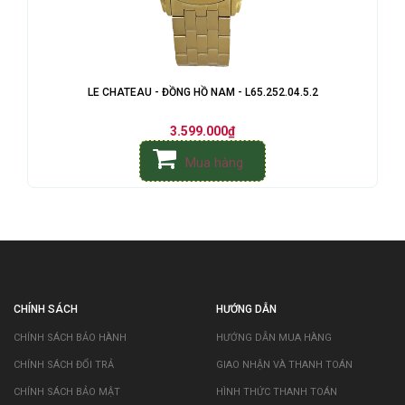
LE CHATEAU - ĐỒNG HỒ NAM - L65.252.04.5.2
3.599.000₫
Mua hàng
CHÍNH SÁCH
HƯỚNG DẪN
CHÍNH SÁCH BẢO HÀNH
HƯỚNG DẪN MUA HÀNG
CHÍNH SÁCH ĐỔI TRẢ
GIAO NHẬN VÀ THANH TOÁN
CHÍNH SÁCH BẢO MẬT
HÌNH THỨC THANH TOÁN