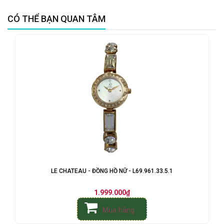
CÓ THỂ BẠN QUAN TÂM
LE CHATEAU - ĐỒNG HỒ NỮ - L69.961.33.5.1
1.999.000₫
Mua hàng