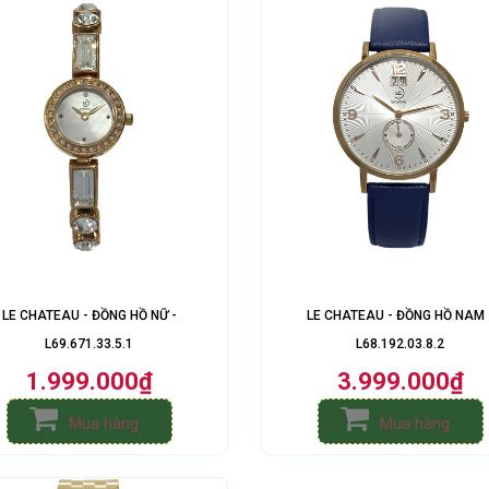
LE CHATEAU - ĐỒNG HỒ NỮ -
LE CHATEAU - ĐỒNG HỒ NAM 
L69.671.33.5.1
L68.192.03.8.2
1.999.000₫
3.999.000₫
Mua hàng
Mua hàng