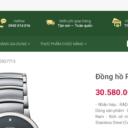
Hotline
Miễn phí giao hàng
H
0943 014 016
Tận nơi — Toàn quốc
Th
HÀNG GIA DỤNG
THỰC PHẨM CHỨC NĂNG
30927713
Đồng hồ 
30.580.
- Nhãn hiệu : RA
Dòng sản phẩm : C
Nam - Kích cỡ m
Stainless Steel (C