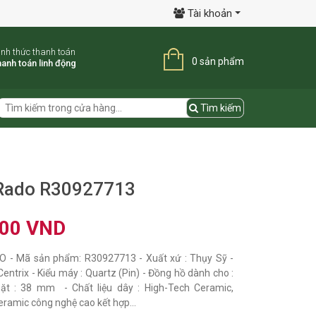
Tài khoản
ình thức thanh toán
0 sản phẩm
anh toán linh động
Tìm kiếm
Rado R30927713
000 VND
DO - Mã sản phẩm: R30927713 - Xuất xứ : Thụy Sỹ -
entrix - Kiểu máy : Quartz (Pin) - Đồng hồ dành cho :
ặt : 38 mm - Chất liệu dây : High-Tech Ceramic,
eramic công nghệ cao kết hợp...