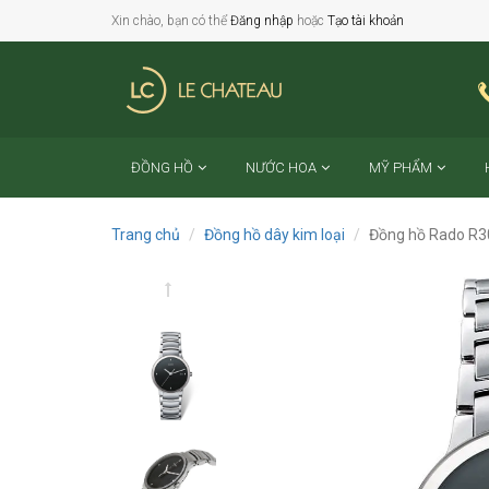
Xin chào, bạn có thể
Đăng nhập
hoặc
Tạo tài khoản
ĐỒNG HỒ
NƯỚC HOA
MỸ PHẨM
Trang chủ
Đồng hồ dây kim loại
Đồng hồ Rado R