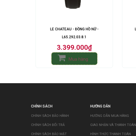
LE CHATEAU - ĐỒNG HỒ NỮ -
L65.292.03.8.1
3.399.000₫
Mua hàng
CHÍNH SÁCH
HƯỚNG DẪN
CHÍNH SÁCH BẢO HÀNH
HƯỚNG DẪN MUA HÀNG
CHÍNH SÁCH ĐỔI TRẢ
GIAO NHẬN VÀ THANH TOÁN
CHÍNH SÁCH BẢO MẬT
HÌNH THỨC THANH TOÁN