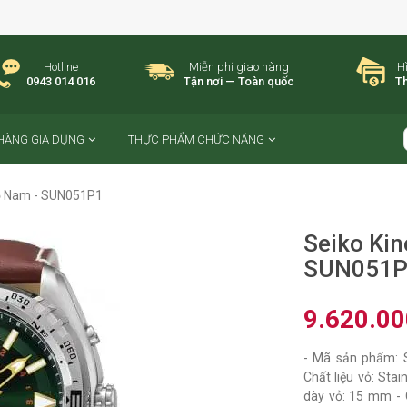
Hotline
Miễn phí giao hàng
H
0943 014 016
Tận nơi — Toàn quốc
Th
HÀNG GIA DỤNG
THỰC PHẨM CHỨC NĂNG
hồ Nam - SUN051P1
Seiko Kin
SUN051P
9.620.0
- Mã sản phẩm: S
Chất liệu vỏ: Sta
dày vỏ: 15 mm - C