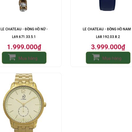
LE CHATEAU - ĐỒNG HỒ NỮ -
LE CHATEAU - ĐỒNG HỒ NAM 
L69.671.33.5.1
L68.192.03.8.2
1.999.000₫
3.999.000₫
Mua hàng
Mua hàng