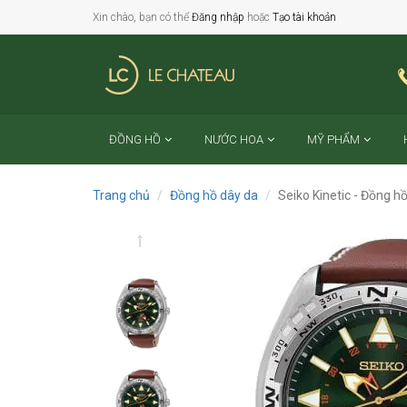
Xin chào, bạn có thể
Đăng nhập
hoặc
Tạo tài khoản
ĐỒNG HỒ
NƯỚC HOA
MỸ PHẨM
Trang chủ
Đồng hồ dây da
Seiko Kinetic - Đồng 