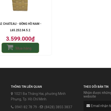
LE CHATEAU - ĐỒNG HỒ NAM -
L65.252.04.5.2
3.599.000₫
Mua hàng
THÔNG TIN LIÊN QUAN
THEO DÕI BẢN TIN
Nhận được những 
1021 Ba Tháng Hai, phường Minh
website
Phụng, Tp. Hồ Chí Minh.
0941 82 78 79 -
(8428) 3855 3837