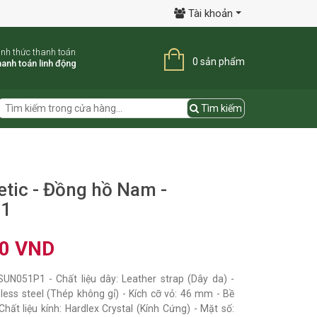
Tài khoản
ình thức thanh toán
0 sản phẩm
anh toán linh động
Tìm kiếm
etic - Đồng hồ Nam -
1
00 VND
UN051P1 - Chất liệu dây: Leather strap (Dây da) -
inless steel (Thép không gỉ) - Kích cỡ vỏ: 46 mm - Bề
hất liệu kính: Hardlex Crystal (Kính Cứng) - Mặt số: