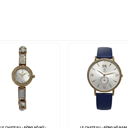
LE CHATEAU - ĐỒNG HỒ NỮ -
LE CHATEAU - ĐỒNG HỒ NAM 