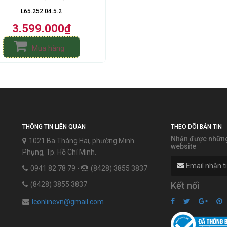
L65.252.04.5.2
3.599.000₫
Mua hàng
THÔNG TIN LIÊN QUAN
THEO DÕI BẢN TIN
Nhận được những 
1021 Ba Tháng Hai, phường Minh
website
Phụng, Tp. Hồ Chí Minh.
0941 82 78 79 -
(8428) 3855 3837
(8428) 3855 3837
Kết nối
lconlinevn@gmail.com