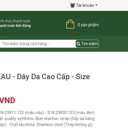
Tài khoản
ình thức thanh toán
0 sản phẩm
anh toán linh động
Tìm kiếm
U - Dây Da Cao Cấp - Size
 VND
18.23811.123 (màu nâu) - S18.23830.123 (màu đen)
igh quality synthetic fiber learther strap (Dây da bằng
ấp) - Chất liệu khóa: Stainless steel (Thép không gỉ) -