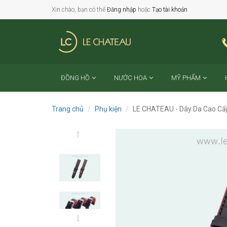
Xin chào, bạn có thể
Đăng nhập
hoặc
Tạo tài khoản
ĐỒNG HỒ
NƯỚC HOA
MỸ PHẨM
Trang chủ
Phụ kiện
LE CHATEAU - Dây Da Cao Cấ