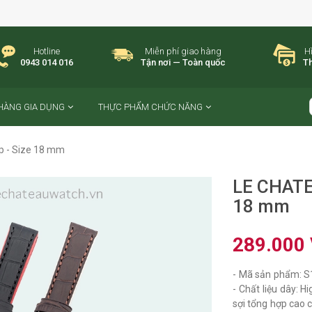
Hotline
Miễn phí giao hàng
H
0943 014 016
Tận nơi — Toàn quốc
Th
HÀNG GIA DỤNG
THỰC PHẨM CHỨC NĂNG
p - Size 18 mm
LE CHATEA
18 mm
289.000
- Mã sản phẩm: S
- Chất liệu dây: H
sợi tổng hợp cao c