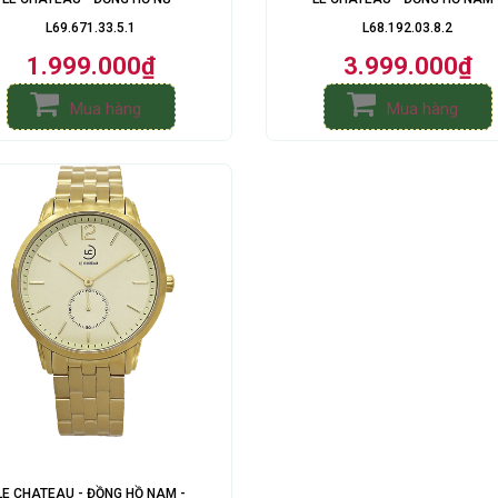
L69.671.33.5.1
L68.192.03.8.2
1.999.000₫
3.999.000₫
Mua hàng
Mua hàng
LE CHATEAU - ĐỒNG HỒ NAM -