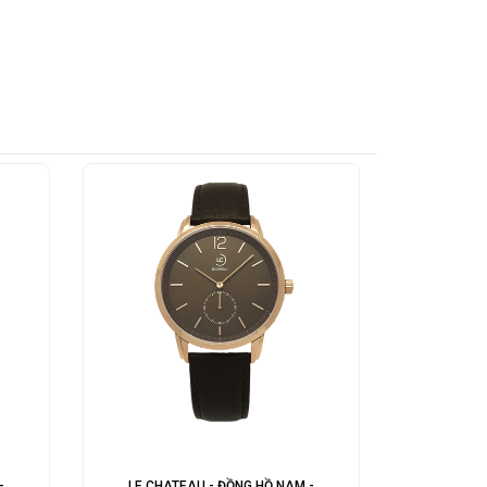
-
LE CHATEAU - ĐỒNG HỒ NAM -