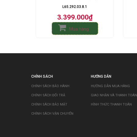
L65.292.03.8.1
3.399.000₫
Mua hàng
CHÍNH SÁCH
HƯỚNG DẪN
CHÍNH SÁCH BẢO HÀNH
HƯỚNG DẪN MUA HÀNG
CHÍNH SÁCH ĐỔI TRẢ
GIAO NHẬN VÀ THANH TOÁN
CHÍNH SÁCH BẢO MẬT
HÌNH THỨC THANH TOÁN
CHÍNH SÁCH VẬN CHUYỂN