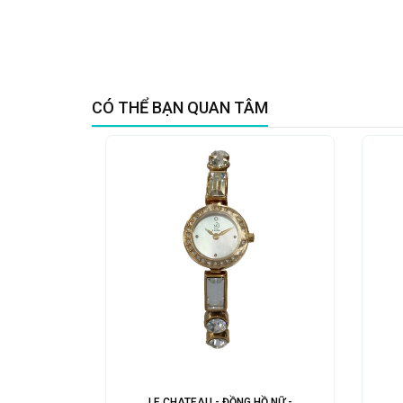
CÓ THỂ BẠN QUAN TÂM
LE CHATEAU - ĐỒNG HỒ NỮ -