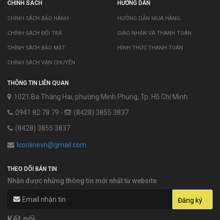
CHÍNH SÁCH
HƯỚNG DẪN
CHÍNH SÁCH BẢO HÀNH
HƯỚNG DẪN MUA HÀNG
CHÍNH SÁCH ĐỔI TRẢ
GIAO NHẬN VÀ THANH TOÁN
CHÍNH SÁCH BẢO MẬT
HÌNH THỨC THANH TOÁN
CHÍNH SÁCH VẬN CHUYỂN
THÔNG TIN LIÊN QUAN
1021 Ba Tháng Hai, phường Minh Phụng, Tp. Hồ Chí Minh.
0941 82 78 79 -
(8428) 3855 3837
(8428) 3855 3837
lconlinevn@gmail.com
THEO DÕI BẢN TIN
Nhận được những thông tin mới nhất từ website
Kết nối