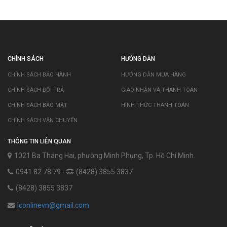
CHÍNH SÁCH
HƯỚNG DẪN
CHÍNH SÁCH BẢO HÀNH
HƯỚNG DẪN MUA HÀNG
CHÍNH SÁCH ĐỔI TRẢ
GIAO NHẬN VÀ THANH TOÁN
CHÍNH SÁCH BẢO MẬT
HÌNH THỨC THANH TOÁN
CHÍNH SÁCH VẬN CHUYỂN
THÔNG TIN LIÊN QUAN
1021 Ba Tháng Hai, phường Minh Phụng, Tp. Hồ Chí Minh.
0941 82 78 79 -
(8428) 3855 3837
(8428) 3855 3837
lconlinevn@gmail.com